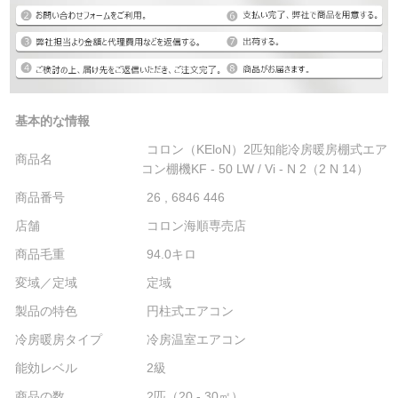
基本的な情報
コロン（KEloN）2匹知能冷房暖房棚式エア
商品名
コン棚機KF - 50 LW / Vi - N 2（2 N 14）
商品番号
26 , 6846 446
店舗
コロン海順専売店
商品毛重
94.0キロ
変域／定域
定域
製品の特色
円柱式エアコン
冷房暖房タイプ
冷房温室エアコン
能効レベル
2級
商品の数
2匹（20 - 30㎡）