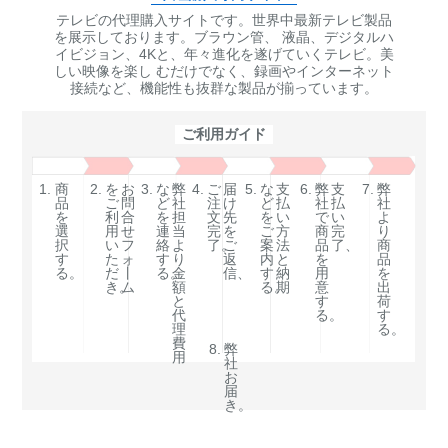
テレビの代理購入サイトです。世界中最新テレビ製品
を展示しております。ブラウン管、 液晶、デジタルハ
イビジョン、4Kと、年々進化を遂げていくテレビ。美
しい映像を楽し むだけでなく、録画やインターネット
接続など、機能性も抜群な製品が揃っています。
ご利用ガイド
1.
商
2.
を
お
3.
な
弊
4.
ご
届
5.
な
支
6.
弊
支
7.
弊
品
ご
問
ど
社
注
け
ど
払
社
払
社
を
利
合
を
担
文
先
を
い
で
い
よ
選
用
せ
連
当
完
を
ご
方
商
完
り
択
い
フ
絡
よ
了。
ご
案
法
品
了、
商
す
た
ォ
す
り
返
内
と
を
品
る。
だ
丨
る。
金
信、
す
納
用
を
き。
ム
額
る。
期
意
出
と
す
荷
代
る。
す
理
る。
費
8.
弊
用
社
お
届
き。