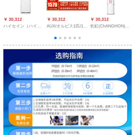
￥ 30,312
￥ 30,312
￥ 30,312
￥
ハイセイン（ハイセ
AUX/オルビス1匹/1.5
长虹(ChANGHON)定
イン）立式エコン2匹
匹/冷房暖房/自動水洗
率冷房暖房知能WIFI
の高速冷房暖房は、
い/除湿/屋外機用エニ
制御円柱立式エアコ
清潔なKF-50 LW/EF
ックス/純銅管/静音/
ンホート2段能2頭KF-
5
02 N 3（1 P 20）
均一出風3級定率1頭
52 LW/Day 1+1
8
KF-25周年/NFB+3
NFIシリズ