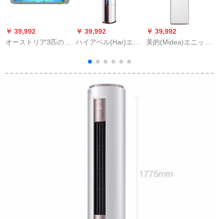
￥ 39,992
￥ 39,992
￥ 39,992
￥
オーストリア3匹の冷
ハイアベル(Har)エア
美的(Midea)エニック
房暖房定周波2級能家
ンタン2匹/3匹の立式
ス2匹/3匹の定速エニ
庭用室壁掛け式エニ
エアンコ帝樽円柱式
ジック家庭用冷房ハ
ックス客間屋外機KF-
エアンコのリビグエ
ウスハウスハウスハ
72ゴンドルダンン/R
ン環境保護新冷媒定
ウスハウスハウスハ
3
1 ZF+2 a大三匹KF-
速2匹KF-50 LW
ウスハウスハウスハ
72ゴアランド/R 1
ウスハウスハウスハ
ZF-72ゴアダル/R 1
ウスハウス定周波エ
ZF+2 a
ニティック・ライン
ジックK-51
LW/WPCD3@2匹