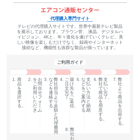
代理購入専門サイト
テレビの代理購入サイトです。世界中最新テレビ製品
を展示しております。ブラウン管、 液晶、デジタルハ
イビジョン、4Kと、年々進化を遂げていくテレビ。美
しい映像を楽し むだけでなく、録画やインターネット
接続など、機能性も抜群な製品が揃っています。
ご利用ガイド
1.
商
2.
を
お
3.
な
弊
4.
ご
届
5.
な
支
6.
弊
支
7.
弊
品
ご
問
ど
社
注
け
ど
払
社
払
社
を
利
合
を
担
文
先
を
い
で
い
よ
選
用
せ
連
当
完
を
ご
方
商
完
り
択
い
フ
絡
よ
了。
ご
案
法
品
了、
商
す
た
ォ
す
り
返
内
と
を
品
る。
だ
丨
る。
金
信、
す
納
用
を
き。
ム
額
る。
期
意
出
と
す
荷
代
る。
す
理
る。
費
8.
弊
用
社
お