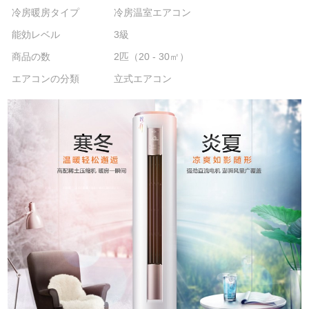
冷房暖房タイプ
冷房温室エアコン
能効レベル
3級
商品の数
2匹（20 - 30㎡）
エアコンの分類
立式エアコン