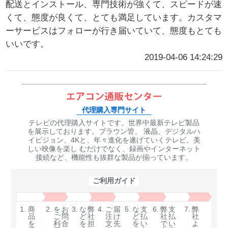
配送とインストール、専門技術が強くて、スピードが速
くて、態度が良くて、とても満足しています。カスタマ
ーサービスはフォローが行き届いていて、態度もとても
いいです。
2019-04-06 14:24:29
代理購入専門サイト
テレビの代理購入サイトです。世界中最新テレビ製品
を展示しております。ブラウン管、 液晶、デジタルハ
イビジョン、4Kと、年々進化を遂げていくテレビ。美
しい映像を楽し むだけでなく、録画やインターネット
接続など、機能性も抜群な製品が揃っています。
ご利用ガイド
1.
商
2.
を
お
3.
な
弊
4.
ご
届
5.
な
支
6.
弊
支
7.
弊
品
ご
問
ど
社
注
け
ど
払
社
払
社
を
利
合
を
担
文
先
を
い
で
い
よ