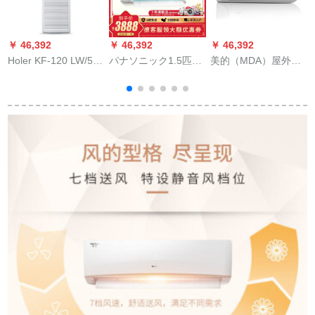
￥ 46,392
￥ 46,392
￥ 46,392
￥
Holer KF-120 LW/51
パナソニック1.5匹の
美的（MDA）屋外机
BAC 12コルドビジ5
変域冷房温室効果の
エアンコロン立棚机
P 2級エレガンガ消費
家庭用静音エコン屋
エアン直流変域冷房
電力380 V立棚機エレ
外机PS 13 KM 1
暖暖化暖房M刻冷静
単冷KF-120 LW/51
星省电力星棚机屋外
BAC 12
机KF-35ゴンドゥ
ン/BP 2 DN 8 Y-H
D
400
d