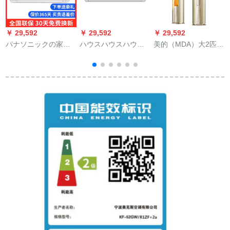
￥ 29,592
￥ 29,592
￥ 29,592
￥
パナソニックの家庭
ハウスハウスハウス
美的（MDA）大2匹の
用溜熱変域冷房温房
ハウスハウスハウス
一級エネルギク有効
省電力静音2級エネル
ハウスハウス家電/小
全直流変域知能WiFi
ギー効果ナノイオ健
1 P冷/大1.5 P冷エニ
円柱戸棚式M刻KF-51
康浄化壁掛け式屋外
コス1 P
LW/BP 3 DN 8 Y-YB
S
機ホワイト1匹SJH 9
300
A
KL 1