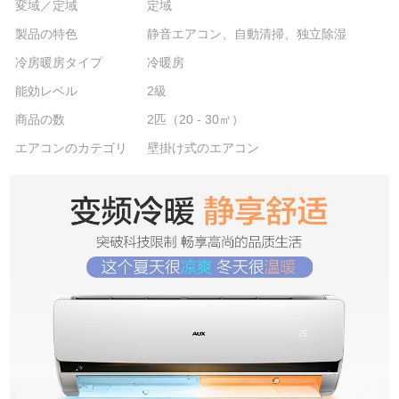
変域／定域
定域
製品の特色
静音エアコン、自動清掃、独立除湿
冷房暖房タイプ
冷暖房
能効レベル
2級
商品の数
2匹（20 - 30㎡）
エアコンのカテゴリ
壁掛け式のエアコン