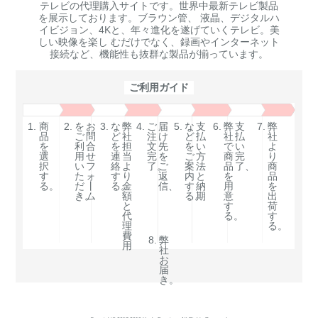
テレビの代理購入サイトです。世界中最新テレビ製品
を展示しております。ブラウン管、 液晶、デジタルハ
イビジョン、4Kと、年々進化を遂げていくテレビ。美
しい映像を楽し むだけでなく、録画やインターネット
接続など、機能性も抜群な製品が揃っています。
ご利用ガイド
1.
商
2.
を
お
3.
な
弊
4.
ご
届
5.
な
支
6.
弊
支
7.
弊
品
ご
問
ど
社
注
け
ど
払
社
払
社
を
利
合
を
担
文
先
を
い
で
い
よ
選
用
せ
連
当
完
を
ご
方
商
完
り
択
い
フ
絡
よ
了。
ご
案
法
品
了、
商
す
た
ォ
す
り
返
内
と
を
品
る。
だ
丨
る。
金
信、
す
納
用
を
き。
ム
額
る。
期
意
出
と
す
荷
代
る。
す
理
る。
費
8.
弊
用
社
お
届
き。