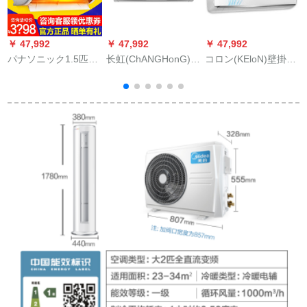
￥ 47,992
￥ 47,992
￥ 47,992
￥
パナソニック1.5匹の
长虹(ChANGHonG)大
コロン(KEloN)壁掛け
全直流変域冷房健康
1匹のエアン屋外机定
式エヌ屋外機1.5匹の
除湿省エネベム静音
率冷房暖房室寝室旋
静音室暖房室KF-35ゴ
壁挂け式エアンコ室
风白KF-26ゴンドル
アダンン/EQ LN 3(1
外机パン大1.5匹の
デ/DID 3+2
L 04)
KF-36ゴルデ/BpDG
K
1