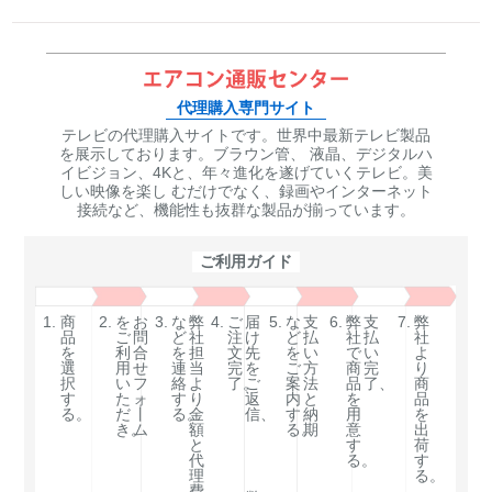
代理購入専門サイト
テレビの代理購入サイトです。世界中最新テレビ製品
を展示しております。ブラウン管、 液晶、デジタルハ
イビジョン、4Kと、年々進化を遂げていくテレビ。美
しい映像を楽し むだけでなく、録画やインターネット
接続など、機能性も抜群な製品が揃っています。
ご利用ガイド
1.
商
2.
を
お
3.
な
弊
4.
ご
届
5.
な
支
6.
弊
支
7.
弊
品
ご
問
ど
社
注
け
ど
払
社
払
社
を
利
合
を
担
文
先
を
い
で
い
よ
選
用
せ
連
当
完
を
ご
方
商
完
り
択
い
フ
絡
よ
了。
ご
案
法
品
了、
商
す
た
ォ
す
り
返
内
と
を
品
る。
だ
丨
る。
金
信、
す
納
用
を
き。
ム
額
る。
期
意
出
と
す
荷
代
る。
す
理
る。
費