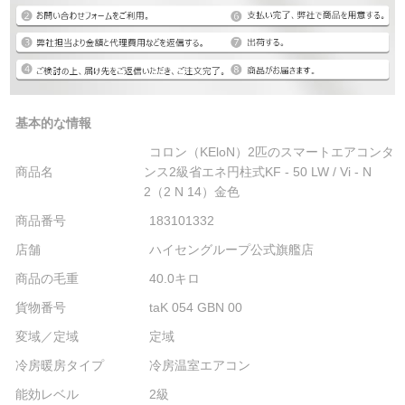
基本的な情報
コロン（KEloN）2匹のスマートエアコンタ
商品名
ンス2級省エネ円柱式KF - 50 LW / Vi - N
2（2 N 14）金色
商品番号
183101332
店舗
ハイセングループ公式旗艦店
商品の毛重
40.0キロ
貨物番号
taK 054 GBN 00
変域／定域
定域
冷房暖房タイプ
冷房温室エアコン
能効レベル
2級