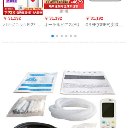
￥ 31,192
￥ 31,192
￥ 31,192
￥
パナソニックE 27 FK
オーラルビアス(AUX)
GREE(GREE)变域绿
1大3体変域式客間寒
エアンコの戸棚3匹の
嘉园冷房暖房壁挂け
間温室エアンコ戸棚
定周数冷房の暖房棚
式エアンン広面积室
静音KF-72 LW/BpK 1
式ビッグエンエンエ
外机は2匹(2-34)平方
ンエンエンエンエン
メトルです。
ッ
エンエンエンKF-72
D
LW/R 1 PYC 2+2