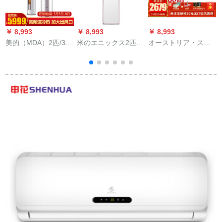
￥ 8,993
￥ 8,993
￥ 8,993
￥
美的（MDA）2匹/3匹
米のエニックス2匹/3
オーストリア・ス
のエアンスタン式円
匹の定速エニックス
(AUX)1匹1級のエネ
柱变化ドメーンファ
用冷房暖房式客間定
ルギ効果効果効果効
ミリー用スタード客
率エアレンWIFI快适
果効果のあるエフェ
車美のエニックス72
音KF-51 LW/WPCD
クトエックス1.5匹の
LW/BP 2 DN 8 Y-YA
3@大2匹
海变域イレンテジ温
2
400(B 3)3匹
室家庭用壁挂け式エ
ニク寝室屋外机挂式
エニックス1.5匹