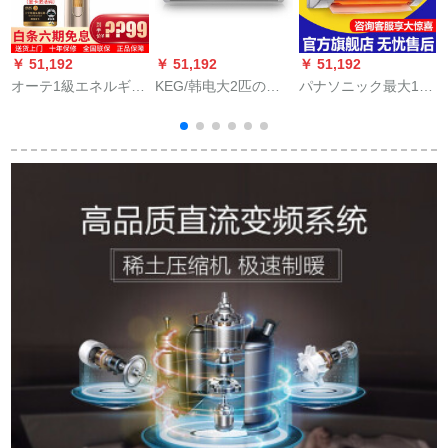
￥ 51,192
￥ 51,192
￥ 51,192
￥
オーテ1級エネルギガ
KEG/韩电大2匹の冷
パナソニック最大1.5
効果による冷房温室
房暖房用壁挂け式屋
匹の変域冷房温室効
マットAPPの制御円
外机エニックス大客
果ビエンンは家庭用
柱型自立型エアコン
间エニックス定速纯
ベドラムの壁挂け式
戸棚機横城KF-72
铜管强冷定域屋外机3
エコン屋外机大1.5
LW/BpR 3 AHA 800(A
段能有効2匹の冷房温
KF-36ゴンドル
1)3匹
室屋外机ピス取付
デ/BpSJGL 1
K
A