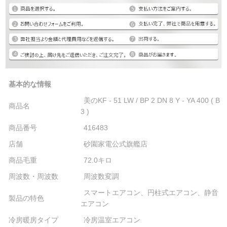
基本的な情報
美のKF - 51 LW / BP 2 DN 8 Y - YA 400 ( B
商品名
3 )
商品番号
416483
店舗
砂園家電公式旗艦店
商品毛重
72.0キロ
周波数・周波数
周波数変調
スマートエアコン、円柱式エアコン、静音
製品の特色
エアコン
冷房暖房タイプ
冷房温室エアコン