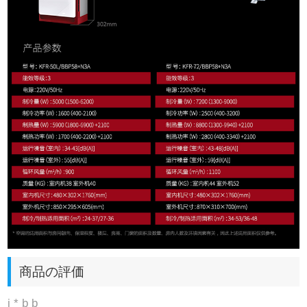
商品の評価
j * b b