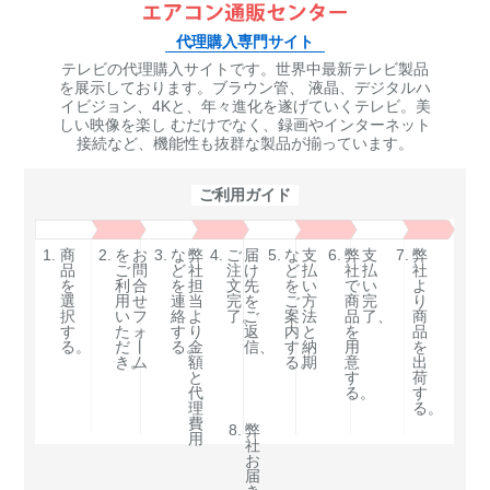
代理購入専門サイト
テレビの代理購入サイトです。世界中最新テレビ製品
を展示しております。ブラウン管、 液晶、デジタルハ
イビジョン、4Kと、年々進化を遂げていくテレビ。美
しい映像を楽し むだけでなく、録画やインターネット
接続など、機能性も抜群な製品が揃っています。
ご利用ガイド
1.
商
2.
を
お
3.
な
弊
4.
ご
届
5.
な
支
6.
弊
支
7.
弊
品
ご
問
ど
社
注
け
ど
払
社
払
社
を
利
合
を
担
文
先
を
い
で
い
よ
選
用
せ
連
当
完
を
ご
方
商
完
り
択
い
フ
絡
よ
了。
ご
案
法
品
了、
商
す
た
ォ
す
り
返
内
と
を
品
る。
だ
丨
る。
金
信、
す
納
用
を
き。
ム
額
る。
期
意
出
と
す
荷
代
る。
す
理
る。
費
8.
弊
用
社
お
届