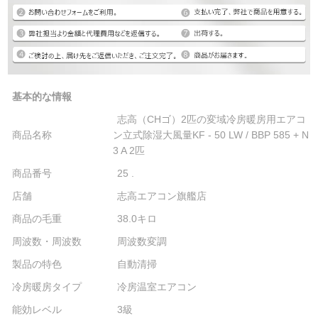
基本的な情報
志高（CHゴ）2匹の変域冷房暖房用エアコ
商品名称
ン立式除湿大風量KF - 50 LW / BBP 585 + N
3 A 2匹
商品番号
25 .
店舗
志高エアコン旗艦店
商品の毛重
38.0キロ
周波数・周波数
周波数変調
製品の特色
自動清掃
冷房暖房タイプ
冷房温室エアコン
能効レベル
3級