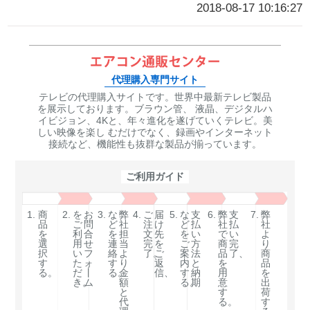
2018-08-17 10:16:27
代理購入専門サイト
テレビの代理購入サイトです。世界中最新テレビ製品
を展示しております。ブラウン管、 液晶、デジタルハ
イビジョン、4Kと、年々進化を遂げていくテレビ。美
しい映像を楽し むだけでなく、録画やインターネット
接続など、機能性も抜群な製品が揃っています。
ご利用ガイド
1.
商
2.
を
お
3.
な
弊
4.
ご
届
5.
な
支
6.
弊
支
7.
弊
品
ご
問
ど
社
注
け
ど
払
社
払
社
を
利
合
を
担
文
先
を
い
で
い
よ
選
用
せ
連
当
完
を
ご
方
商
完
り
択
い
フ
絡
よ
了。
ご
案
法
品
了、
商
す
た
ォ
す
り
返
内
と
を
品
る。
だ
丨
る。
金
信、
す
納
用
を
き。
ム
額
る。
期
意
出
と
す
荷
代
る。
す