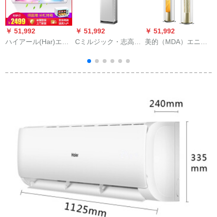
￥ 51,992
￥ 51,992
￥ 51,992
￥
ハイアール(Har)エア
Cミルジック・志高エ
美的（MDA）エニッ
ンコン室外机1.5匹/1
コン式定速家庭用エ
クス快适星1级能效果
反反反反反反反反反
コン戸棚2頭3匹を隠
无风感変域冷房房知
反反反フルーエンス
して、遠距離送風KF-
能円柱対応室棚机
客间3匹のタワルマー
72 LW/3 P冷房エコン
KFR-51 LW/BP 3 DN
壁挂け式エアンコKF-
8 Y-YB 302(B 1)2匹
35ゴアルド/01ベルア
33(1.5头)
ヌ
1