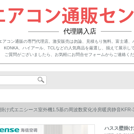
代理購入店
エアコン通販の専門代理店。激安販売は勿論、見積もり無料。富士通、
KONKA、ハイアール、TCLなどの人気商品を厳選し、揃えて展示し
ご質問がございましたら、お気軽にお問合せフォームからご連絡く
け式エニシース室外機1.5基の周波数変化冷房暖房静音KFR-35 GW/E 
ハスス壁掛け