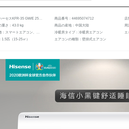
商品名：ハーセスKFR-35 GW/E 25 A 3 a（1 V 01）
商品番号：44695074712
重さ：43.0 kg
商品の産地：中国大陸
周
製品の特徴：スマートエアコン、快適風
冷暖房タイプ：冷暖房エアコン
エ
1.5匹（15-25㎡）
エアコンの種類：壁掛式エアコン