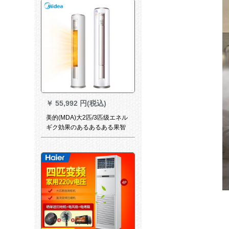
￥
55,992 円(税込)
美的(MDA)大2匹/3匹级エネル
ギク効果のあるあるある果智
行美のエアンコルドルム暖房
器具エアン立式エアンKF-72
LW/BP 3 DN 8 Y-YH 200