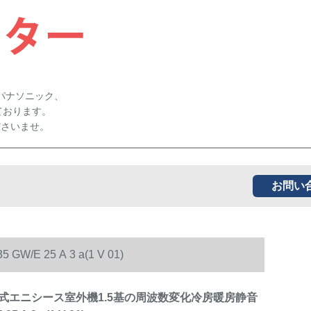
パナソニック、
ております。
ださいませ。
お問い
25 A 3 a(1 V 01)
式エニシース室外機1.5基の周波数変化冷房暖房静音