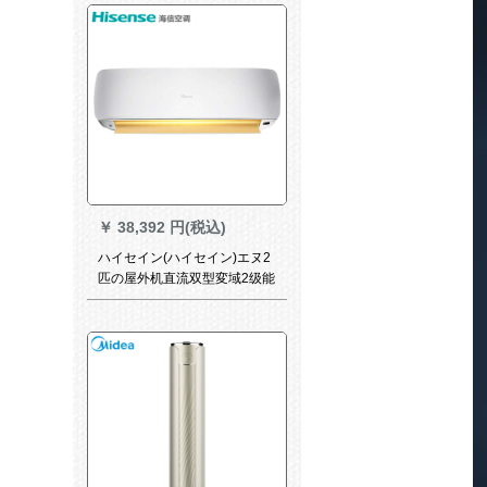
￥
38,392 円(税込)
ハイセイン(ハイセイン)エヌ2
匹の屋外机直流双型変域2级能
效果KF-50ゴンドラル/A 8 U
860 H-A 2