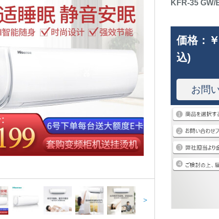
KFR-35 GW/E 
価格：
￥
込)
お問
>