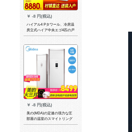
￥
-8 円(税込)
ハイアル4 Pタワール、冷房温
房立式ハイア中央エゴ4匹の戸
棚機三菱コープ6年、家庭用
220 Vを保証すること。
￥
-8 円(税込)
美の(MDA)の定速の强力な圧
部屋の温室のスマイトリング
型のタワルのエスタ5匹のKF-
120 LW/CO Y-PA 400(D 3)