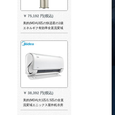
￥
75,192 円(税込)
美的(MDA)3匹の快适星の1级
エネルギク有効率全直流変域
冷房知能円柱棚机立式エニッ
クスF-72 LW/BP 3 DN 8 Y-YB
30 B 1
￥
38,392 円(税込)
美的(MDA)大1匹/1.5匹の全直
流変域エニックス屋外机冷房
温室効果の家庭用静音レイン
トリップの壁挂けけけけけけ