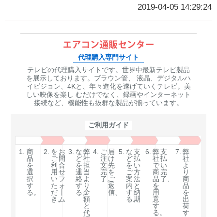
2019-04-05 14:29:24
代理購入専門サイト
テレビの代理購入サイトです。世界中最新テレビ製品
を展示しております。ブラウン管、 液晶、デジタルハ
イビジョン、4Kと、年々進化を遂げていくテレビ。美
しい映像を楽し むだけでなく、録画やインターネット
接続など、機能性も抜群な製品が揃っています。
ご利用ガイド
1.
商
2.
を
お
3.
な
弊
4.
ご
届
5.
な
支
6.
弊
支
7.
弊
品
ご
問
ど
社
注
け
ど
払
社
払
社
を
利
合
を
担
文
先
を
い
で
い
よ
選
用
せ
連
当
完
を
ご
方
商
完
り
択
い
フ
絡
よ
了。
ご
案
法
品
了、
商
す
た
ォ
す
り
返
内
と
を
品
る。
だ
丨
る。
金
信、
す
納
用
を
き。
ム
額
る。
期
意
出
と
す
荷
代
る。
す