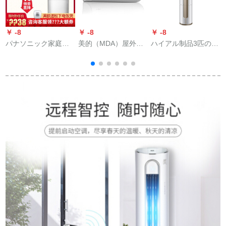
￥ -8
￥ -8
￥ -8
￥
パナソニック家庭用
美的（MDA）屋外机
ハイアル制品3匹の冷
客間変化ドメン寒房
エアンコロン立棚机
房温室円柱立式戸棚
温室型エアンコ棚機
エアン直流変域冷房
用スイムの1级エネル
白エアンコン大3匹
暖暖化暖房M刻冷静
ギク効果のあるオウ
5
KF-72 LW/BpK 1
星省电力星棚机屋外
ロ地域戸棚エヌKF-72
机KF-35ゴンドゥ
LW/075 EGA 2 1 ATU
ン/BP 2 DN 8 Y-H
1
400